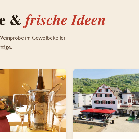
he &
frische Ideen
 Weinprobe im Gewölbekeller —
htige.