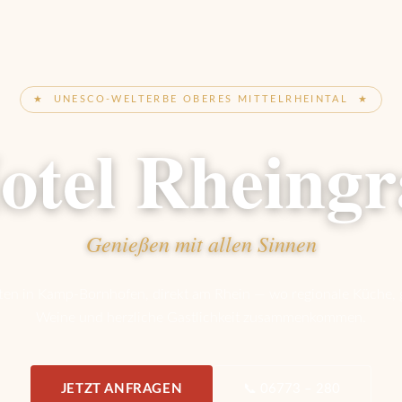
★ UNESCO-WELTERBE OBERES MITTELRHEINTAL ★
otel Rheingr
Genießen mit allen Sinnen
ten in Kamp-Bornhofen, direkt am Rhein — wo regionale Küche, 
Weine und herzliche Gastlichkeit zusammenkommen.
JETZT ANFRAGEN
📞 06773 – 280