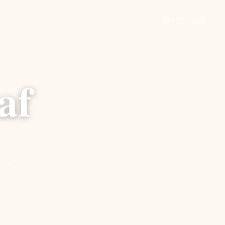
06773 – 280
af
gute