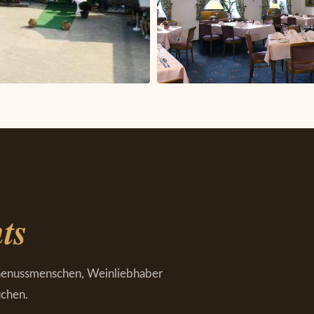
ts
enuss­menschen, Wein­liebhaber
uchen.