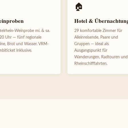

🏠
inproben
Hotel & Übernachtun
telrhein-Weinprobe mi. & sa.
29 komfortable Zimmer für
20 Uhr — fünf regionale
Alleinreisende, Paare und
ne, Brot und Wasser. VRM-
Gruppen — ideal als
biticket inklusive.
Ausgangspunkt für
Wanderungen, Rad­touren und
Rhein­schiff­fahrten.