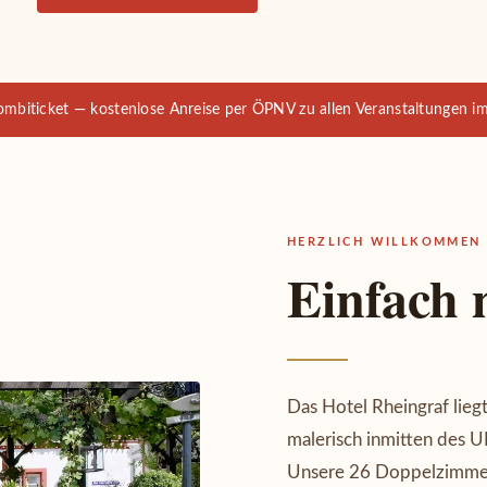
biticket — kostenlose Anreise per ÖPNV zu allen Veranstaltungen 
HERZLICH WILLKOMMEN
Einfach
Das Hotel Rheingraf lie
malerisch inmitten des 
Unsere 26 Doppelzimmer