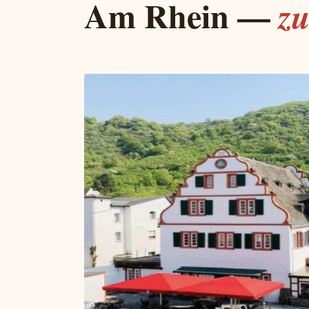
Am Rhein —
zu