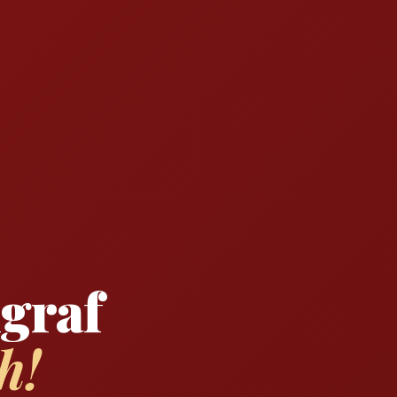
lgraf
h!