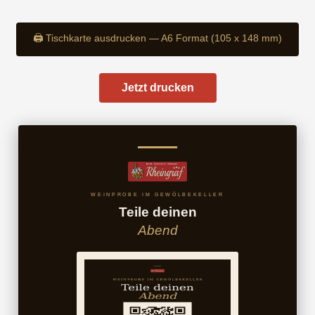
🖨️ Tischkarte ausdrucken — A6 Format (105 x 148 mm)
Jetzt drucken
WEINPROBE IM GEWÖLBEKELLER
Teile deinen
Abend