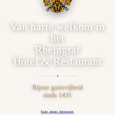
Van harte welkom in
het
Rheingraf
Hotel & Restaurant
◆
Rijnse gastvrijheid
sinds 1431
hier meer beleven