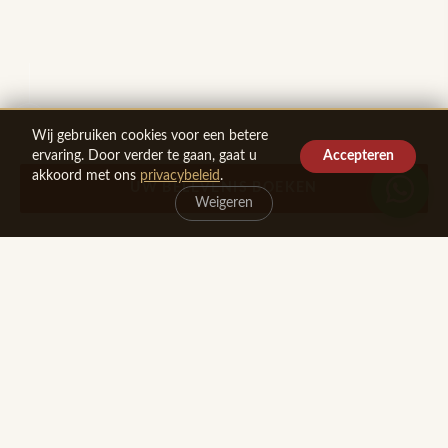
Wij gebruiken cookies voor een betere
Accepteren
ervaring. Door verder te gaan, gaat u
akkoord met ons
privacybeleid
.
UW BELEVENIS BOEKEN
Weigeren
DON’T DRINK AND DRIVE — TICKET
Zonder auto naar de Rheingraf — vanuit het gehele VRM-gebied
9–11 OKTOBER 2026
Wijnfeest Kamp-Bornhofen
Wijn, Muziek & Rijnromantiek