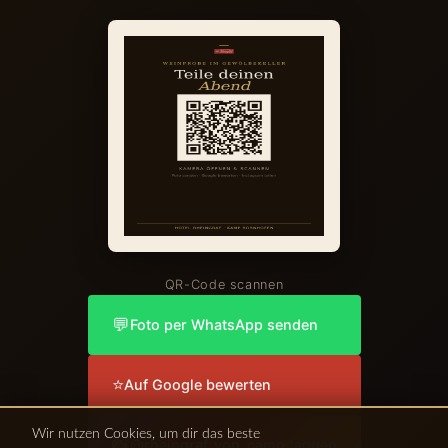
QR-Code scannen
💬
Foto per WhatsApp senden
⭐
Auf Google bewerten
Wir nutzen Cookies, um dir das beste
📸
@rheingraf_von_camp taggen