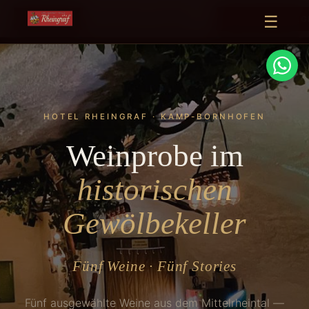
☰
TERMIN ANFRAG
VERANSTALTUNGEN
HOTEL RHEINGRAF · KAMP-BORNHOFEN
Weinprobe im
historischen
Gewölbekeller
Fünf Weine · Fünf Stories
Fünf ausgewählte Weine aus dem Mittelrheintal —