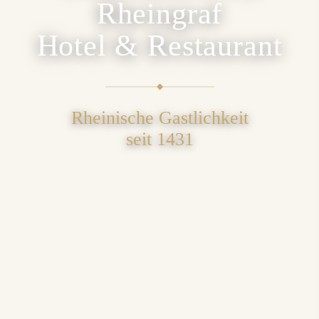
Rheingraf
Hotel & Restaurant
◆
Rheinische Gastlichkeit
seit 1431