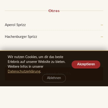
Otros
Aperol Sprizz
—
Hachenburger Sprizz
—
Bier
Wir nutzen Cookies, um dir das beste
Erlebnis auf unserer Website zu bieten.
Akzeptieren
Weitere Infos in unserer
De barril
Datenschutzerklärung
.
RESERVAR AHORA
Hachenburger Pils 0,3 l
—
Ablehnen
Hachenburger Pils 0,5 l
—
Hachenburger Radler alkoholfrei
—