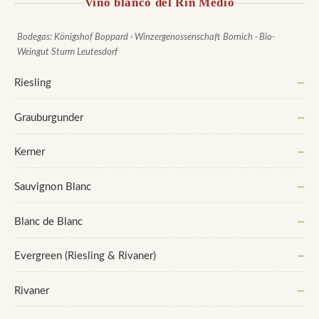
Vino blanco del Rin Medio
Bodegas: Königshof Boppard · Winzergenossenschaft Bornich · Bio-
Weingut Sturm Leutesdorf
Riesling
—
Grauburgunder
—
Kerner
—
Sauvignon Blanc
—
Blanc de Blanc
—
Evergreen (Riesling & Rivaner)
—
Rivaner
—