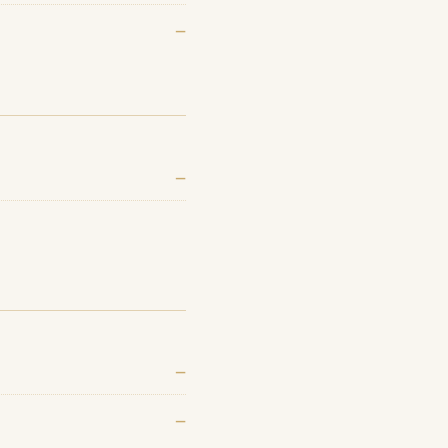
—
—
—
—