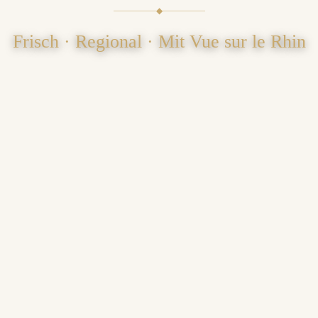
◆
Frisch · Regional · Mit Vue sur le Rhin